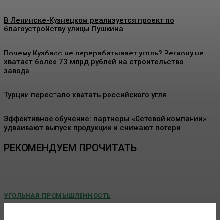
В Ленинске-Кузнецком реализуется проект по
благоустройству улицы Пушкина
Почему Кузбасс не перерабатывает уголь? Региону не
хватает более 73 млрд рублей на строительство
завода
Турции перестало хватать российского угля
Эффективное обучение: партнеры «Сетевой компании»
удваивают выпуск продукции и снижают потери
РЕКОМЕНДУЕМ ПРОЧИТАТЬ
УГОЛЬНАЯ ПРОМЫШЛЕННОСТЬ
«Игры Титанов» прошли как углеродно-