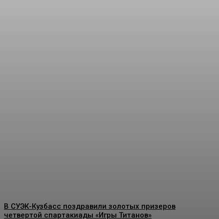
«Игры Титанов» прошли
как углеродно-
нейтральное мероприятие
Energy-News.ru
-
07.08.2026
В СУЭК-Кузбасс поздравили золотых призеров
четвертой спартакиады «Игры Титанов»