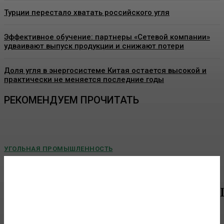
Турции перестало хватать российского угля
Эффективное обучение: партнеры «Сетевой компании»
удваивают выпуск продукции и снижают потери
Доля угля в энергосистеме Китая остается высокой и
практически не меняется последние годы
РЕКОМЕНДУЕМ ПРОЧИТАТЬ
УГОЛЬНАЯ ПРОМЫШЛЕННОСТЬ
В СУЭК-Кузбасс поздравили золотых призеров
четвертой спартакиады «Игры Титанов»
В оздоровительном комплексе «Горняк» состоялось чествование
работников...