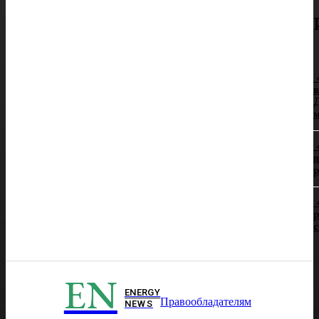
в
Д
п
р
р
EN
ENERGY
Правообладателям
NEWS