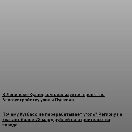
В СУЭК-Кузбасс
поздравили золотых
призеров четвертой
спартакиады «Игры
Титанов»
Energy-News.ru
-
06.08.2026
В Ленинске-Кузнецком реализуется проект по
благоустройству улицы Пушкина
Почему Кузбасс не перерабатывает уголь? Региону не
хватает более 73 млрд рублей на строительство
завода