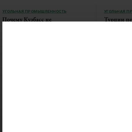
УГОЛЬНАЯ ПРОМЫШЛЕННОСТЬ
УГОЛЬНАЯ П
Почему Кузбасс не
Турции пе
перерабатывает уголь? Региону
российско
не хватает более 73 млрд рублей
«Ъ»: Российски
на строительство завода
за...
Область хочет производить из топлива
удобрения Деньги чиновники...