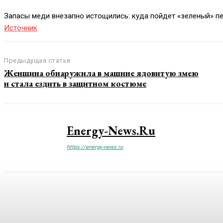
Запасы меди внезапно истощились: куда пойдет «зеленый» п
Источник
Предыдущая статья
Женщина обнаружила в машине ядовитую змею
и стала ездить в защитном костюме
Energy-News.ru
https://energy-news.ru