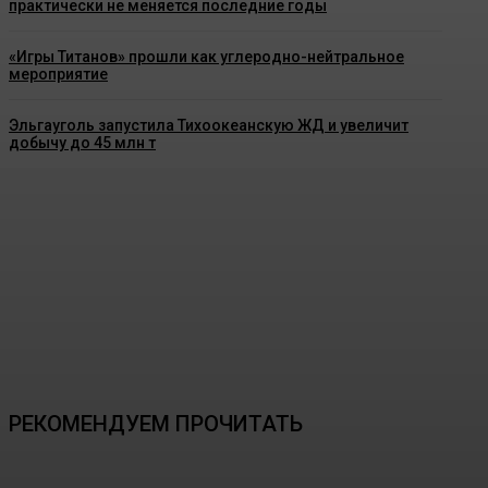
практически не меняется последние годы
«Игры Титанов» прошли как углеродно-нейтральное
мероприятие
Эльгауголь запустила Тихоокеанскую ЖД и увеличит
добычу до 45 млн т
РЕКОМЕНДУЕМ ПРОЧИТАТЬ