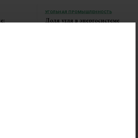
УГОЛЬНАЯ ПРОМЫШЛЕННОСТЬ
е:
Доля угля в энергосистеме
компании»
Китая остается высокой и
одукции и
практически не меняется
последние годы
оизводству АО
Доля угля в передаче электроэнергии по
оту компаний и
китайским...
чения ООО