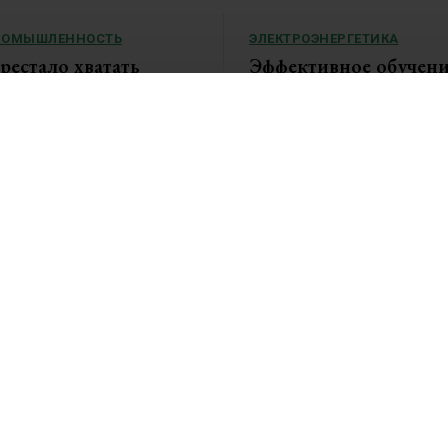
РОМЫШЛЕННОСТЬ
ЭЛЕКТРОЭНЕРГЕТИКА
рестало хватать
Эффективное обучени
го угля
партнеры «Сетевой 
удваивают выпуск пр
й уголь в Турции подорожал из-
снижают потери
Программы по бережливому пр
«Сетевая компания» меняют раб
органов власти. По итогам обу
«Башнефть-Добыча»,...