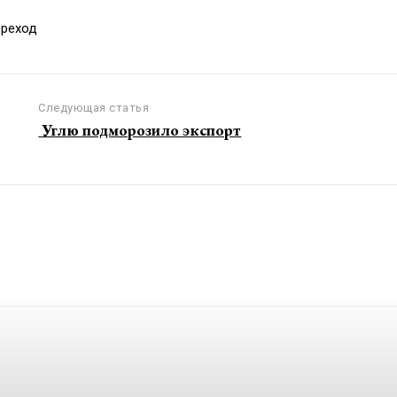
ереход
Следующая статья
Углю подморозило экспорт