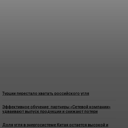
Почему Кузбасс не перерабатывает
уголь? Региону не хватает более 73
млрд рублей на строительство
завода
Energy-News.ru
-
06.08.2026
Турции перестало хватать российского угля
Эффективное обучение: партнеры «Сетевой компании»
удваивают выпуск продукции и снижают потери
Доля угля в энергосистеме Китая остается высокой и