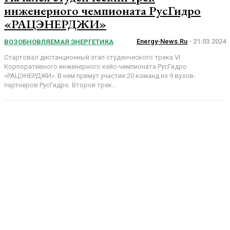
инженерного чемпионата РусГидро
«РАЦЭНЕРДЖИ»
Energy-News.ru
-
21.03.2024
ВОЗОБНОВЛЯЕМАЯ ЭНЕРГЕТИКА
Стартовал дистанционный этап студенческого трека VI
Корпоративного инженерного кейс-чемпионата РусГидро
«РАЦЭНЕРДЖИ». В нем примут участие 20 команд из 9 вузов-
партнеров РусГидро. Второй трек...