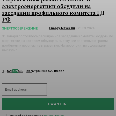
электроэнергетики обсудили на
заседании профильного комитета ГД
РФ
Energy-News.ru
-
20.03.2024
ЭНЕРГОСБЕРЕЖЕНИЕ
31 января состоялось расширенное заседание Комитета Госдумы по
энергетике, на котором обсуждались текущее состояние отрасли,
проблемы и перспективы развития. На мероприятии с докладом
выступил...
1
...
528
529
530
...
567
Страница 529 из 567
I WANT IN