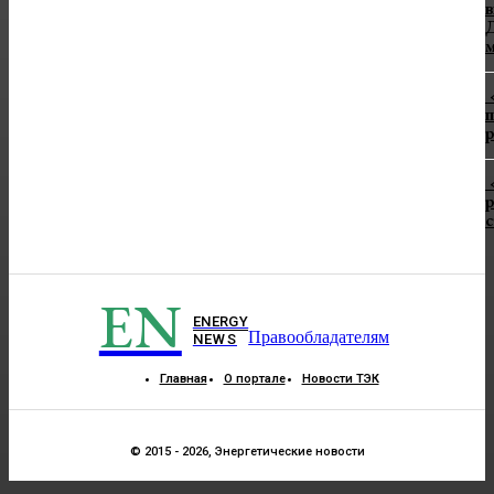
в
Д
п
р
р
EN
ENERGY
Правообладателям
NEWS
Главная
О портале
Новости ТЭК
© 2015 - 2026, Энергетические новости