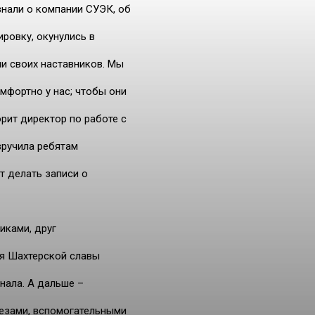
знали о компании СУЭК, об
ировку, окунулись в
и своих наставников. Мы
мфортно у нас; чтобы они
рит директор по работе с
вручила ребятам
т делать записи о
иками, друг
ея Шахтерской славы
нала. А дальше –
езами, вспомогательными