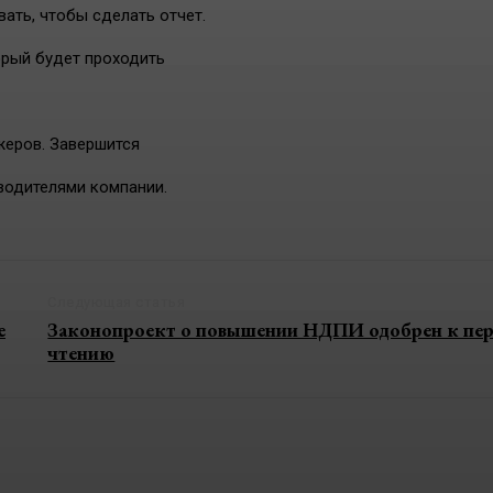
ать, чтобы сделать отчет.
орый будет проходить
жеров. Завершится
водителями компании.
Следующая статья
е
Законопроект о повышении НДПИ одобрен к пе
чтению