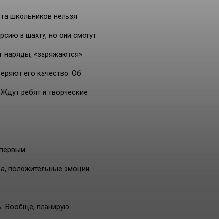
ста школьников нельзя
сию в шахту, но они смогут
ют наряды, «заряжаются»
еряют его качество. Об
 Ждут ребят и творческие
 первым
ва, положительные эмоции.
ть. Вообще, планирую