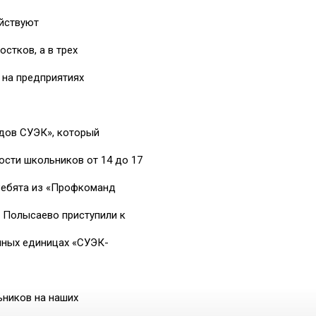
ействуют
тков, а в трех
 на предприятиях
дов СУЭК», который
ости школьников от 14 до 17
Ребята из «Профкоманд
 Полысаево приступили к
нных единицах «СУЭК-
ников на наших