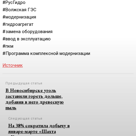
#РусГидро
#Волжская ГЭС
#модернизация
#гидроагрегат
#замена оборудования
#ввод в эксплуатацию
#пкм
#Программа комплексной модернизации
Источник
Предыдущая статья
В Новосибирске уголь
заставили гореть дольше,
добавив в него древесную
пыль
Следующая статья
На 38% сократила добычу в
январе-марте «Шахта