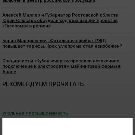
включен в реестр российской продукции
Алексей Миллер и Губернатор Ростовской области
Юрий Слюсарь обсудили ход реализации проектов
«Газпрома» в регионе
Борис Марцинкевич: Фатальная ошибка: РЖД
повышает тарифы. Крах углепрома стал неизбежен?
Специалисты «Кубаньэнерго» пресекли незаконное
подключение к электросетям майнинговой фермы в
Анапе
РЕКОМЕНДУЕМ ПРОЧИТАТЬ
УГОЛЬНАЯ ПРОМЫШЛЕННОСТЬ
Учёные предлагают добывать метан из
угольных бассейнов с помощью подземной