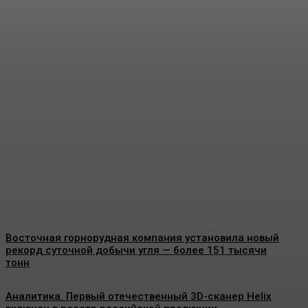
Учёные предлагают
добывать метан из
угольных бассейнов с
помощью подземной
газификации угля
Energy-News.ru
-
10.08.2026
Восточная горнорудная компания установила новый
рекорд суточной добычи угля — более 151 тысячи
тонн
Аналитика. Первый отечественный 3D-сканер Helix